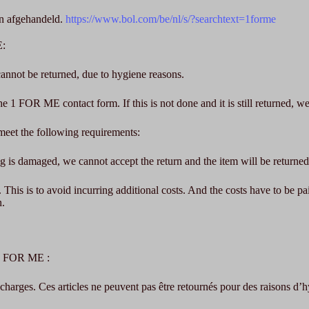
en afgehandeld.
https://www.bol.com/be/nl/s/?searchtext=1forme
E:
 cannot be returned, due to hygiene reasons.
 1 FOR ME contact form. If this is not done and it is still returned, we
meet the following requirements:
g is damaged, we cannot accept the return and the item will be returned
his is to avoid incurring additional costs. And the costs have to be p
n.
à 1 FOR ME :
echarges. Ces articles ne peuvent pas être retournés pour des raisons d’