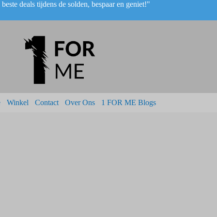
beste deals tijdens de solden, bespaar en geniet!"
e
Winkel
Contact
Over Ons
1 FOR ME Blogs