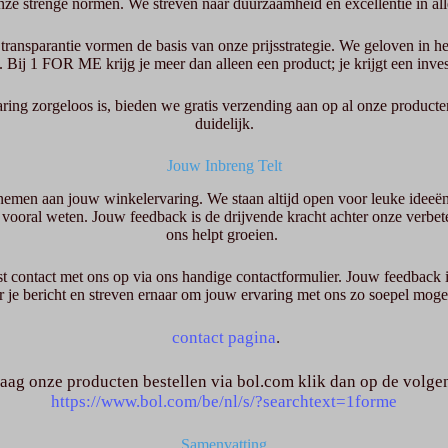
onze strenge normen. We streven naar duurzaamheid en excellentie in al
transparantie vormen de basis van onze prijsstrategie. We geloven in h
. Bij 1 FOR ME krijg je meer dan alleen een product; je krijgt een invest
ing zorgeloos is, bieden we gratis verzending aan op al onze product
duidelijk.
Jouw Inbreng Telt
emen aan jouw winkelervaring. We staan altijd open voor leuke ideeën 
dan vooral weten. Jouw feedback is de drijvende kracht achter onze ver
ons helpt groeien.
t contact met ons op via ons handige contactformulier. Jouw feedback 
aar je bericht en streven ernaar om jouw ervaring met ons zo soepel moge
contact pagina
.
raag onze producten bestellen via bol.com klik dan op de volge
https://www.bol.com/be/nl/s/?searchtext=1forme
Samenvatting