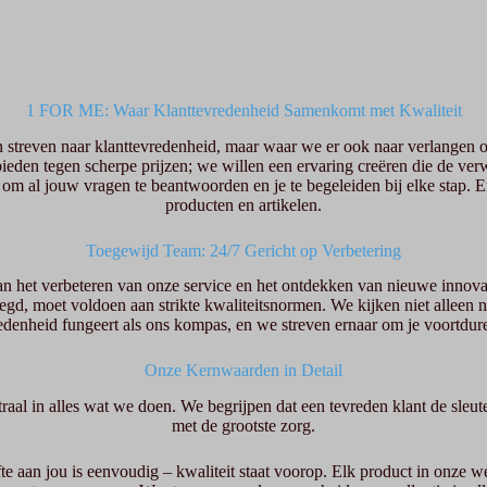
1 FOR ME: Waar Klanttevredenheid Samenkomt met Kwaliteit
streven naar klanttevredenheid, maar waar we er ook naar verlangen om
bieden tegen scherpe prijzen; we willen een ervaring creëren die de ve
 om al jouw vragen te beantwoorden en je te begeleiden bij elke stap. E
producten en artikelen.
Toegewijd Team: 24/7 Gericht op Verbetering
 het verbeteren van onze service en het ontdekken van nieuwe innovat
egd, moet voldoen aan strikte kwaliteitsnormen. We kijken niet alleen 
edenheid fungeert als ons kompas, en we streven ernaar om je voortdur
Onze Kernwaarden in Detail
aal in alles wat we doen. We begrijpen dat een tevreden klant de sleutel
met de grootste zorg.
e aan jou is eenvoudig – kwaliteit staat voorop. Elk product in onze 