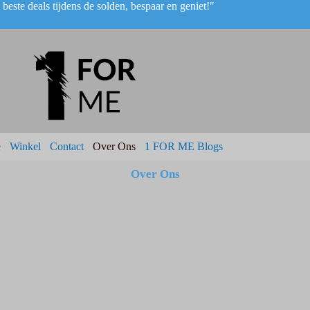
beste deals tijdens de solden, bespaar en geniet!"
e
Winkel
Contact
Over Ons
1 FOR ME Blogs
Over Ons