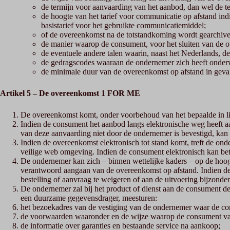
de termijn voor aanvaarding van het aanbod, dan wel de t
de hoogte van het tarief voor communicatie op afstand in
basistarief voor het gebruikte communicatiemiddel;
of de overeenkomst na de totstandkoming wordt gearchivee
de manier waarop de consument, voor het sluiten van de o
de eventuele andere talen waarin, naast het Nederlands, 
de gedragscodes waaraan de ondernemer zich heeft onder
de minimale duur van de overeenkomst op afstand in geval
Artikel 5 – De overeenkomst 1 FOR ME
De overeenkomst komt, onder voorbehoud van het bepaalde in li
Indien de consument het aanbod langs elektronische weg heeft a
van deze aanvaarding niet door de ondernemer is bevestigd, ka
Indien de overeenkomst elektronisch tot stand komt, treft de ond
veilige web omgeving. Indien de consument elektronisch kan bet
De ondernemer kan zich – binnen wettelijke kaders – op de hoogte
verantwoord aangaan van de overeenkomst op afstand. Indien de
bestelling of aanvraag te weigeren of aan de uitvoering bijzond
De ondernemer zal bij het product of dienst aan de consument d
een duurzame gegevensdrager, meesturen:
het bezoekadres van de vestiging van de ondernemer waar de co
de voorwaarden waaronder en de wijze waarop de consument van h
de informatie over garanties en bestaande service na aankoop;