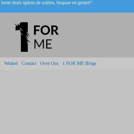
beste deals tijdens de solden, bespaar en geniet!"
e
Winkel
Contact
Over Ons
1 FOR ME Blogs