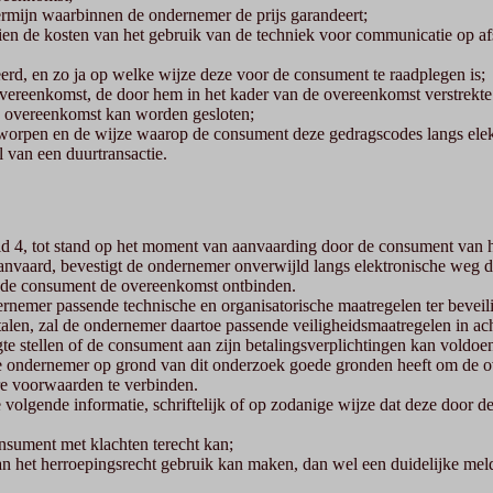
ermijn waarbinnen de ondernemer de prijs garandeert;
dien de kosten van het gebruik van de techniek voor communicatie op a
rd, en zo ja op welke wijze deze voor de consument te raadplegen is;
vereenkomst, de door hem in het kader van de overeenkomst verstrekte 
de overeenkomst kan worden gesloten;
worpen en de wijze waarop de consument deze gedragscodes langs elek
 van een duurtransactie.
d 4, tot stand op het moment van aanvaarding door de consument van h
anvaard, bevestigt de ondernemer onverwijld langs elektronische weg 
n de consument de overeenkomst ontbinden.
ernemer passende technische en organisatorische maatregelen ter beveili
alen, zal de ondernemer daartoe passende veiligheidsmaatregelen in ac
 stellen of de consument aan zijn betalingsverplichtingen kan voldoen, 
 ondernemer op grond van dit onderzoek goede gronden heeft om de ove
ere voorwaarden te verbinden.
e volgende informatie, schriftelijk of op zodanige wijze dat deze door
nsument met klachten terecht kan;
et herroepingsrecht gebruik kan maken, dan wel een duidelijke meldin