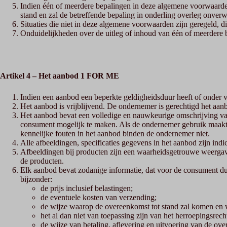
Indien één of meerdere bepalingen in deze algemene voorwaarden 
stand en zal de betreffende bepaling in onderling overleg onver
Situaties die niet in deze algemene voorwaarden zijn geregeld,
Onduidelijkheden over de uitleg of inhoud van één of meerdere
Artikel 4 – Het aanbod 1 FOR ME
Indien een aanbod een beperkte geldigheidsduur heeft of onder 
Het aanbod is vrijblijvend. De ondernemer is gerechtigd het aanb
Het aanbod bevat een volledige en nauwkeurige omschrijving va
consument mogelijk te maken. Als de ondernemer gebruik maakt 
kennelijke fouten in het aanbod binden de ondernemer niet.
Alle afbeeldingen, specificaties gegevens in het aanbod zijn in
Afbeeldingen bij producten zijn een waarheidsgetrouwe weerga
de producten.
Elk aanbod bevat zodanige informatie, dat voor de consument duid
bijzonder:
de prijs inclusief belastingen;
de eventuele kosten van verzending;
de wijze waarop de overeenkomst tot stand zal komen en 
het al dan niet van toepassing zijn van het herroepingsrech
de wijze van betaling, aflevering en uitvoering van de ov