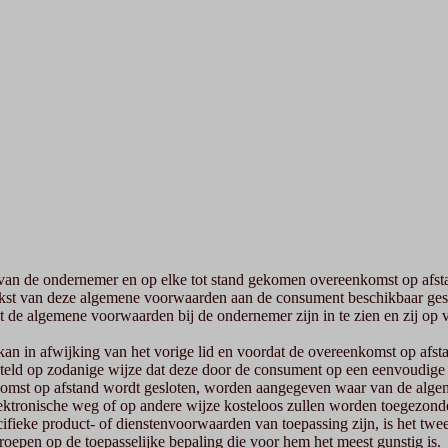
an de ondernemer en op elke tot stand gekomen overeenkomst op afsta
st van deze algemene voorwaarden aan de consument beschikbaar gesteld.
 de algemene voorwaarden bij de ondernemer zijn in te zien en zij op
kan in afwijking van het vorige lid en voordat de overeenkomst op afs
steld op zodanige wijze dat deze door de consument op een eenvoudig
reenkomst op afstand wordt gesloten, worden aangegeven waar van de a
ektronische weg of op andere wijze kosteloos zullen worden toegezond
ifieke product- of dienstenvoorwaarden van toepassing zijn, is het tw
roepen op de toepasselijke bepaling die voor hem het meest gunstig is.