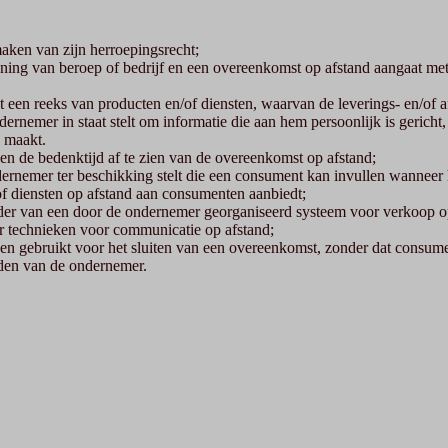
aken van zijn herroepingsrecht;
efening van beroep of bedrijf en een overeenkomst op afstand aangaat m
 een reeks van producten en/of diensten, waarvan de leverings- en/of af
dernemer in staat stelt om informatie die aan hem persoonlijk is gericht
 maakt.
n de bedenktijd af te zien van de overeenkomst op afstand;
dernemer ter beschikking stelt die een consument kan invullen wanneer 
/of diensten op afstand aan consumenten aanbiedt;
der van een door de ondernemer georganiseerd systeem voor verkoop op 
r technieken voor communicatie op afstand;
en gebruikt voor het sluiten van een overeenkomst, zonder dat consume
den van de ondernemer.