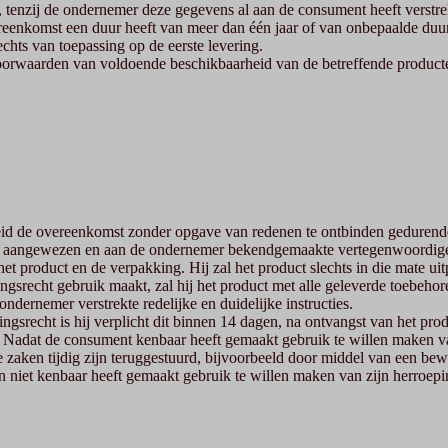
 tenzij de ondernemer deze gegevens al aan de consument heeft verstre
eenkomst een duur heeft van meer dan één jaar of van onbepaalde duur
lechts van toepassing op de eerste levering.
orwaarden van voldoende beschikbaarheid van de betreffende product
id de overeenkomst zonder opgave van redenen te ontbinden gedurende
nt aangewezen en aan de ondernemer bekendgemaakte vertegenwoordige
t product en de verpakking. Hij zal het product slechts in die mate u
ingsrecht gebruik maakt, zal hij het product met alle geleverde toebehore
dernemer verstrekte redelijke en duidelijke instructies.
gsrecht is hij verplicht dit binnen 14 dagen, na ontvangst van het pr
 Nadat de consument kenbaar heeft gemaakt gebruik te willen maken van
e zaken tijdig zijn teruggestuurd, bijvoorbeeld door middel van een bew
en niet kenbaar heeft gemaakt gebruik te willen maken van zijn herroepi