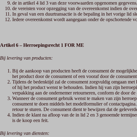
de in artikel 4 lid 3 van deze voorwaarden opgenomen gegevens,
de vereisten voor opzegging van de overeenkomst indien de over
In geval van een duurtransactie is de bepaling in het vorige lid s
Iedere overeenkomst wordt aangegaan onder de opschortende vo
Artikel 6 – Herroepingsrecht 1 FOR ME
Bij levering van producten:
Bij de aankoop van producten heeft de consument de mogelijkhe
het product door de consument of een vooraf door de consume
Tijdens de bedenktijd zal de consument zorgvuldig omgaan met he
of hij het product wenst te behouden. Indien hij van zijn herroep
verpakking aan de ondernemer retourneren, conform de door de on
Wanneer de consument gebruik wenst te maken van zijn herroepin
consument te doen middels het modelformulier of contactpagina.
retour te sturen. De consument dient te bewijzen dat de geleverd
Indien de klant na afloop van de in lid 2 en 3 genoemde termijn
is de koop een feit.
Bij levering van diensten: