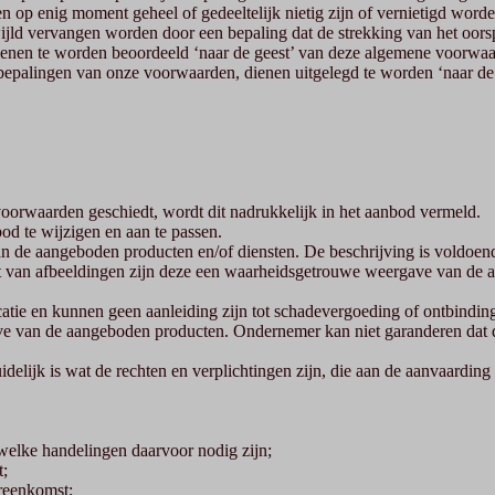
op enig moment geheel of gedeeltelijk nietig zijn of vernietigd worde
wijld vervangen worden door een bepaling dat de strekking van het oors
 dienen te worden beoordeeld ‘naar de geest’ van deze algemene voorwa
 bepalingen van onze voorwaarden, dienen uitgelegd te worden ‘naar d
voorwaarden geschiedt, wordt dit nadrukkelijk in het aanbod vermeld.
od te wijzigen en aan te passen.
n de aangeboden producten en/of diensten. De beschrijving is voldoen
van afbeeldingen zijn deze een waarheidsgetrouwe weergave van de aa
dicatie en kunnen geen aanleiding zijn tot schadevergoeding of ontbindi
ve van de aangeboden producten. Ondernemer kan niet garanderen dat
elijk is wat de rechten en verplichtingen zijn, die aan de aanvaarding 
welke handelingen daarvoor nodig zijn;
t;
ereenkomst;