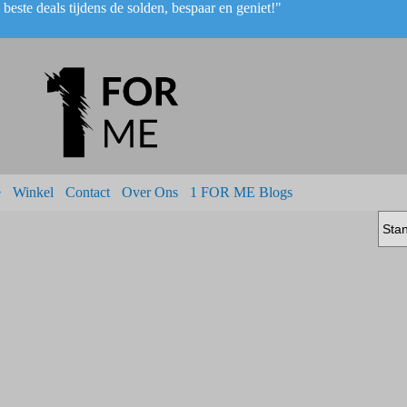
beste deals tijdens de solden, bespaar en geniet!"
e
Winkel
Contact
Over Ons
1 FOR ME Blogs