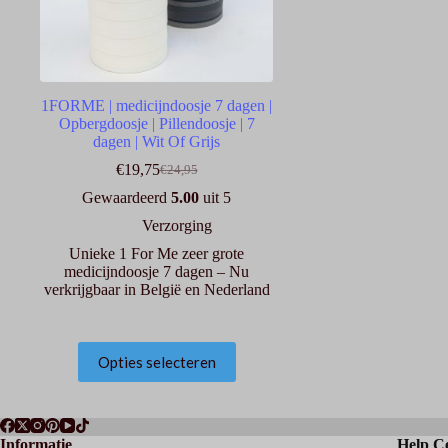
1FORME | medicijndoosje 7 dagen |
Opbergdoosje | Pillendoosje | 7
dagen | Wit Of Grijs
€
19,75
€
24,95
Oorspronkelijke
Huidige
prijs
prijs
Gewaardeerd
5.00
uit 5
was:
is:
Verzorging
€24,95.
€19,75.
Unieke 1 For Me zeer grote
medicijndoosje 7 dagen – Nu
verkrijgbaar in België en Nederland
Dit
Opties selecteren
product
heeft
meerdere
variaties.
Deze
Informatie
Help C