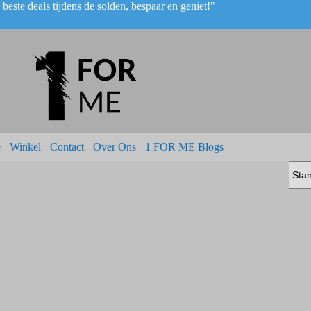
beste deals tijdens de solden, bespaar en geniet!"
e
Winkel
Contact
Over Ons
1 FOR ME Blogs