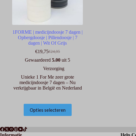
1FORME | medicijndoosje 7 dagen |
Opbergdoosje | Pillendoosje | 7
dagen | Wit Of Grijs
€
19,75
€
24,95
Oorspronkelijke
Huidige
prijs
prijs
Gewaardeerd
5.00
uit 5
was:
is:
Verzorging
€24,95.
€19,75.
Unieke 1 For Me zeer grote
medicijndoosje 7 dagen – Nu
verkrijgbaar in België en Nederland
Dit
Opties selecteren
product
heeft
meerdere
variaties.
Deze
Informatie
Help C